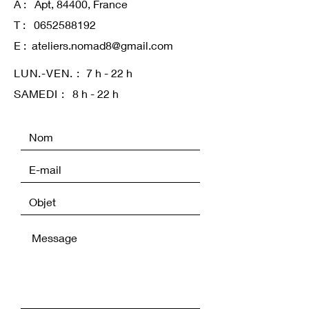
A : Apt, 84400, France
T :
0652588192
E :
ateliers.nomad8@gmail.com
LUN.-VEN. :
7 h - 22 h
SAMEDI :
8 h - 22 h